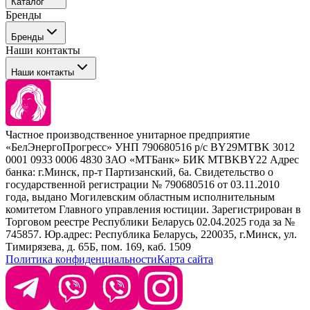
Каталог
Покупателю
Бренды
Профессиональные средства для окрашивания волос
Бренды
Сервисные средства
Наши контакты
Уход
Tefia
Стайлинг
Наши контакты
Concept
Брови и ресницы
Kezy
Барберинг
Barex
Наборы
Sim Sensitive
Расходные материалы
+ 375 44 7233514
Kebren
Частное производственное унитарное предприятие
Selective Professional
«БелЭнергоПрогресс» УНП 790680516 р/с BY29MTBK 3012
+ 375 29 1649505
White Line
0001 0933 0006 4830 ЗАО «МТБанк» БИК MTBKBY22 Адрес
банка: г.Минск, пр-т Партизанский, 6а. Свидетельство о
info@krasabel.by
государственной регистрации № 790680516 от 03.11.2010
года, выдано Могилевским областным исполнительным
комитетом Главного управления юстиции. Зарегистрирован в
Офис: г. Минск, ул. Тимирязева 65Б, офис 1509
Торговом реестре Республики Беларусь 02.04.2025 года за №
745857. Юр.адрес: Республика Беларусь, 220035, г.Минск, ул.
Склад: г. Минск, ул. Домбровская, 15
Тимирязева, д. 65Б, пом. 169, каб. 1509
Политика конфиденциальности
Карта сайта
Время работы: пн–чт 9:00–17:30, пт 9:00–17:00