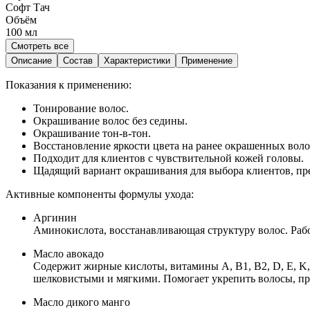
Софт Тач
Объём
100
мл
Смотреть все
Описание
Состав
Характеристики
Применение
Показания к применению:
Тонирование волос.
Окрашивание волос без седины.
Окрашивание тон-в-тон.
Восстановление яркости цвета на ранее окрашенных воло
Подходит для клиентов с чувствительной кожей головы.
Щадящий вариант окрашивания для выбора клиентов, пр
Активные компоненты формулы ухода:
Аргинин
Аминокислота, восстанавливающая структуру волос. Работ
Масло авокадо
Содержит жирные кислоты, витамины A, B1, B2, D, E, K,
шелковистыми и мягкими. Помогает укрепить волосы, при
Масло дикого манго