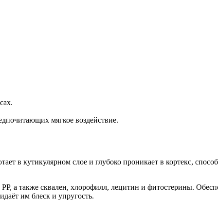
сах.
едпочитающих мягкое воздействие.
ает в кутикулярном слое и глубоко проникает в кортекс, спосо
 PP, а также сквален, хлорофилл, лецитин и фитостерины. Обес
даёт им блеск и упругость.