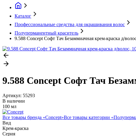
Каталог
Профессиональные средства для окрашивания волос
Полуперманентный краситель
9.588 Concept Софт Тач Безаммиачная крем-краска д/волос
9.588 Concept Софт Тач Безам
Артикул:
55293
В наличии
100 мл
Все товары бренда «
Concept
»
Все товары категории «
Полуперма
Вид
Крем-краска
Серия