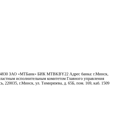
6 4830 ЗАО «МТБанк» БИК MTBKBY22 Адрес банка: г.Минск,
 областным исполнительным комитетом Главного управления
 220035, г.Минск, ул. Тимирязева, д. 65Б, пом. 169, каб. 1509