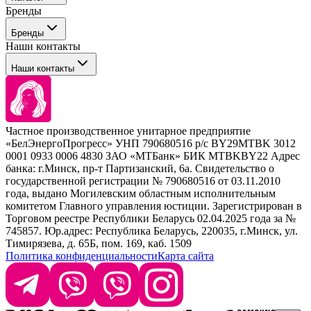
Бренды
Профессиональные средства для окрашивания волос
Бренды
Сервисные средства
Наши контакты
Уход
Tefia
Стайлинг
Наши контакты
Concept
Брови и ресницы
Kezy
Барберинг
Barex
Наборы
Sim Sensitive
Расходные материалы
+ 375 44 7233514
Kebren
Частное производственное унитарное предприятие
Selective Professional
«БелЭнергоПрогресс» УНП 790680516 р/с BY29MTBK 3012
+ 375 29 1649505
White Line
0001 0933 0006 4830 ЗАО «МТБанк» БИК MTBKBY22 Адрес
банка: г.Минск, пр-т Партизанский, 6а. Свидетельство о
info@krasabel.by
государственной регистрации № 790680516 от 03.11.2010
года, выдано Могилевским областным исполнительным
комитетом Главного управления юстиции. Зарегистрирован в
Офис: г. Минск, ул. Тимирязева 65Б, офис 1509
Торговом реестре Республики Беларусь 02.04.2025 года за №
745857. Юр.адрес: Республика Беларусь, 220035, г.Минск, ул.
Склад: г. Минск, ул. Домбровская, 15
Тимирязева, д. 65Б, пом. 169, каб. 1509
Политика конфиденциальности
Карта сайта
Время работы: пн–чт 9:00–17:30, пт 9:00–17:00