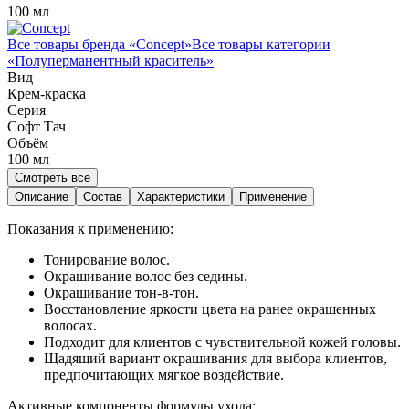
100 мл
Все товары бренда «
Concept
»
Все товары категории
«
Полуперманентный краситель
»
Вид
Крем-краска
Серия
Софт Тач
Объём
100
мл
Смотреть все
Описание
Состав
Характеристики
Применение
Показания к применению:
Тонирование волос.
Окрашивание волос без седины.
Окрашивание тон-в-тон.
Восстановление яркости цвета на ранее окрашенных
волосах.
Подходит для клиентов с чувствительной кожей головы.
Щадящий вариант окрашивания для выбора клиентов,
предпочитающих мягкое воздействие.
Активные компоненты формулы ухода: