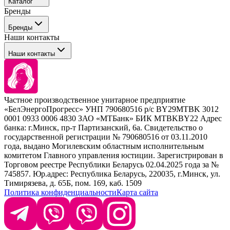
Каталог
Покупателю
Бренды
Профессиональные средства для окрашивания волос
Бренды
Сервисные средства
Наши контакты
Уход
Tefia
Стайлинг
Наши контакты
Concept
Брови и ресницы
Kezy
Барберинг
Barex
Наборы
Sim Sensitive
Расходные материалы
+ 375 44 7233514
Kebren
Частное производственное унитарное предприятие
Selective Professional
«БелЭнергоПрогресс» УНП 790680516 р/с BY29MTBK 3012
+ 375 29 1649505
White Line
0001 0933 0006 4830 ЗАО «МТБанк» БИК MTBKBY22 Адрес
банка: г.Минск, пр-т Партизанский, 6а. Свидетельство о
info@krasabel.by
государственной регистрации № 790680516 от 03.11.2010
года, выдано Могилевским областным исполнительным
комитетом Главного управления юстиции. Зарегистрирован в
Офис: г. Минск, ул. Тимирязева 65Б, офис 1509
Торговом реестре Республики Беларусь 02.04.2025 года за №
745857. Юр.адрес: Республика Беларусь, 220035, г.Минск, ул.
Склад: г. Минск, ул. Домбровская, 15
Тимирязева, д. 65Б, пом. 169, каб. 1509
Политика конфиденциальности
Карта сайта
Время работы: пн–чт 9:00–17:30, пт 9:00–17:00