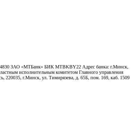
6 4830 ЗАО «МТБанк» БИК MTBKBY22 Адрес банка: г.Минск,
 областным исполнительным комитетом Главного управления
 220035, г.Минск, ул. Тимирязева, д. 65Б, пом. 169, каб. 1509