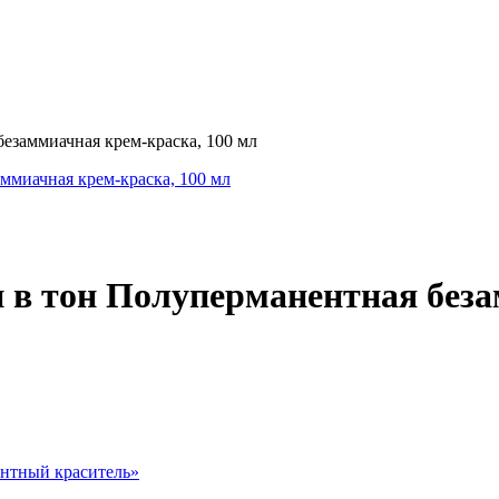
безаммиачная крем-краска, 100 мл
тон в тон Полуперманентная без
нтный краситель
»