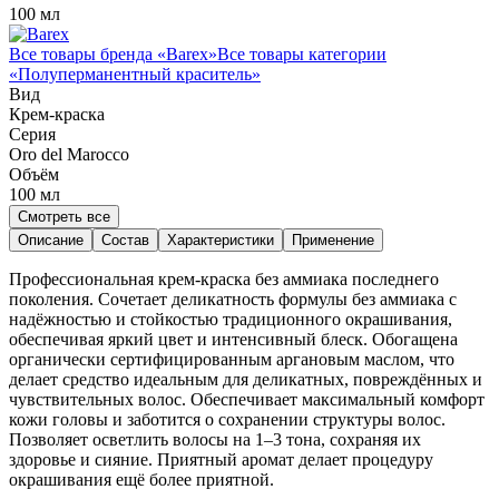
100 мл
Все товары бренда «
Barex
»
Все товары категории
«
Полуперманентный краситель
»
Вид
Крем-краска
Серия
Oro del Marocco
Объём
100
мл
Смотреть все
Описание
Состав
Характеристики
Применение
Профессиональная крем-краска без аммиака последнего
поколения. Сочетает деликатность формулы без аммиака с
надёжностью и стойкостью традиционного окрашивания,
обеспечивая яркий цвет и интенсивный блеск. Обогащена
органически сертифицированным аргановым маслом, что
делает средство идеальным для деликатных, повреждённых и
чувствительных волос. Обеспечивает максимальный комфорт
кожи головы и заботится о сохранении структуры волос.
Позволяет осветлить волосы на 1–3 тона, сохраняя их
здоровье и сияние. Приятный аромат делает процедуру
окрашивания ещё более приятной.