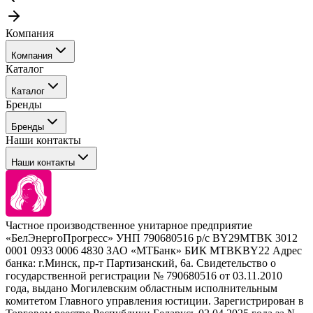
Компания
Компания
Каталог
События
Каталог
Покупателю
Бренды
Профессиональные средства для окрашивания волос
Бренды
Сервисные средства
Наши контакты
Уход
Tefia
Стайлинг
Наши контакты
Concept
Брови и ресницы
Kezy
Барберинг
Barex
Наборы
Sim Sensitive
Расходные материалы
+ 375 44 7233514
Kebren
Частное производственное унитарное предприятие
Selective Professional
«БелЭнергоПрогресс» УНП 790680516 р/с BY29MTBK 3012
+ 375 29 1649505
White Line
0001 0933 0006 4830 ЗАО «МТБанк» БИК MTBKBY22 Адрес
банка: г.Минск, пр-т Партизанский, 6а. Свидетельство о
info@krasabel.by
государственной регистрации № 790680516 от 03.11.2010
года, выдано Могилевским областным исполнительным
комитетом Главного управления юстиции. Зарегистрирован в
Офис: г. Минск, ул. Тимирязева 65Б, офис 1509