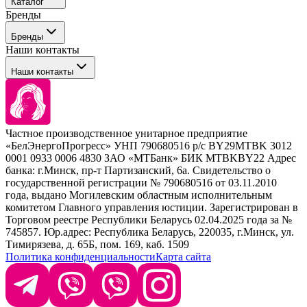
Каталог
Покупателю
Бренды
Профессиональные средства для окрашивания волос
Бренды
Сервисные средства
Наши контакты
Уход
Tefia
Стайлинг
Наши контакты
Concept
Брови и ресницы
Kezy
Барберинг
Barex
Наборы
Sim Sensitive
Расходные материалы
+ 375 44 7233514
Kebren
Частное производственное унитарное предприятие
Selective Professional
«БелЭнергоПрогресс» УНП 790680516 р/с BY29MTBK 3012
+ 375 29 1649505
White Line
0001 0933 0006 4830 ЗАО «МТБанк» БИК MTBKBY22 Адрес
банка: г.Минск, пр-т Партизанский, 6а. Свидетельство о
info@krasabel.by
государственной регистрации № 790680516 от 03.11.2010
года, выдано Могилевским областным исполнительным
комитетом Главного управления юстиции. Зарегистрирован в
Офис: г. Минск, ул. Тимирязева 65Б, офис 1509
Торговом реестре Республики Беларусь 02.04.2025 года за №
745857. Юр.адрес: Республика Беларусь, 220035, г.Минск, ул.
Склад: г. Минск, ул. Домбровская, 15
Тимирязева, д. 65Б, пом. 169, каб. 1509
Политика конфиденциальности
Карта сайта
Время работы: пн–чт 9:00–17:30, пт 9:00–17:00