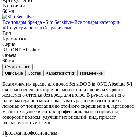
Артикул:
A5/1
В наличии
60 мл
Все товары бренда «
Sim Sensitive
»
Все товары категории
«
Полуперманентный краситель
»
Вид
Крем-краска
Серия
3 in ONE Absolute
Объём
60
мл
Смотреть все
Описание
Состав
Характеристики
Применение
Безаммиачная краска для волос SensiDO 3 in ONE Absolute 5/1
светлый пепельно-коричневый позволит добиться яркого
желаемого оттенка без вреда для волос. В руках опытного
парикмахера она может оказывать разное воздействие на
локоны: от тонирования до стойкого окрашивания. Аргановое
масло, входящее в состав профессионального продукта,
оздоровит волосы, улучшит их внешний вид, придаст
шелковистость и блеск.
Продажа профессионалам