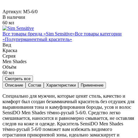
Артикул:
M5-6/0
В наличии
60 мл
Все товары бренда «
Sim Sensitive
»
Все товары категории
«
Полуперманентный краситель
»
Вид
Краска
Серия
Men Shades
Объём
60
мл
Смотреть все
Описание
Состав
Характеристики
Применение
Специально для мужчин, которые ценят стиль, качество и
комфорт был создан безаммиачный краситель без отдушек для
выравнивания тона и камуфлирования бороды, усов и волос
SensiDO Men Shades тёмно-русый 5-6/0. Средство легко
смешивается, наносится и равномерно смывается, не оставляя
следов на коже и одежде. Краситель SensiDO Men Shades
тёмно-русый 5-6/0 поможет вам избежать видимого
отрастания прикорневой зоны, идеально замаскирует и