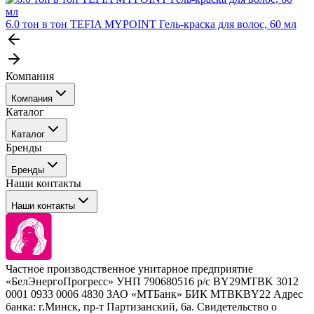
6.0 тон в тон TEFIA MYPOINT Гель-краска для волос, 60 мл
Компания
Компания
Каталог
События
Каталог
Покупателю
Бренды
Профессиональные средства для окрашивания волос
Бренды
Сервисные средства
Наши контакты
Уход
Tefia
Стайлинг
Наши контакты
Concept
Брови и ресницы
Kezy
Барберинг
Barex
Наборы
Sim Sensitive
Расходные материалы
+ 375 44 7233514
Kebren
Частное производственное унитарное предприятие
Selective Professional
«БелЭнергоПрогресс» УНП 790680516 р/с BY29MTBK 3012
+ 375 29 1649505
White Line
0001 0933 0006 4830 ЗАО «МТБанк» БИК MTBKBY22 Адрес
банка: г.Минск, пр-т Партизанский, 6а. Свидетельство о