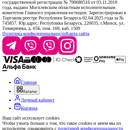
info@krasabel.by
государственной регистрации № 790680516 от 03.11.2010
года, выдано Могилевским областным исполнительным
комитетом Главного управления юстиции. Зарегистрирован в
Офис: г. Минск, ул. Тимирязева 65Б, офис 1509
Торговом реестре Республики Беларусь 02.04.2025 года за №
745857. Юр.адрес: Республика Беларусь, 220035, г.Минск, ул.
Склад: г. Минск, ул. Домбровская, 15
Тимирязева, д. 65Б, пом. 169, каб. 1509
Политика конфиденциальности
Карта сайта
Время работы: пн–чт 9:00–17:30, пт 9:00–17:00
Главная
Каталог
Личный кабинет
Корзина
Наш сайт использует cookies
Чтобы узнать больше о том, что такое cookies и зачем мы их
используем, ознакомьтесь с
политикой конфиденциальности