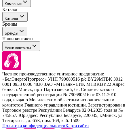
Компания
Каталог
События
Каталог
Покупателю
Бренды
Профессиональные средства для окрашивания волос
Бренды
Сервисные средства
Наши контакты
Уход
Tefia
Стайлинг
Наши контакты
Concept
Брови и ресницы
Kezy
Барберинг
Barex
Наборы
Sim Sensitive
Расходные материалы
+ 375 44 7233514
Kebren
Частное производственное унитарное предприятие
Selective Professional
«БелЭнергоПрогресс» УНП 790680516 р/с BY29MTBK 3012
+ 375 29 1649505
White Line
0001 0933 0006 4830 ЗАО «МТБанк» БИК MTBKBY22 Адрес
банка: г.Минск, пр-т Партизанский, 6а. Свидетельство о
info@krasabel.by
государственной регистрации № 790680516 от 03.11.2010
года, выдано Могилевским областным исполнительным
комитетом Главного управления юстиции. Зарегистрирован в
Офис: г. Минск, ул. Тимирязева 65Б, офис 1509
Торговом реестре Республики Беларусь 02.04.2025 года за №
745857. Юр.адрес: Республика Беларусь, 220035, г.Минск, ул.
Склад: г. Минск, ул. Домбровская, 15
Тимирязева, д. 65Б, пом. 169, каб. 1509
Политика конфиденциальности
Карта сайта