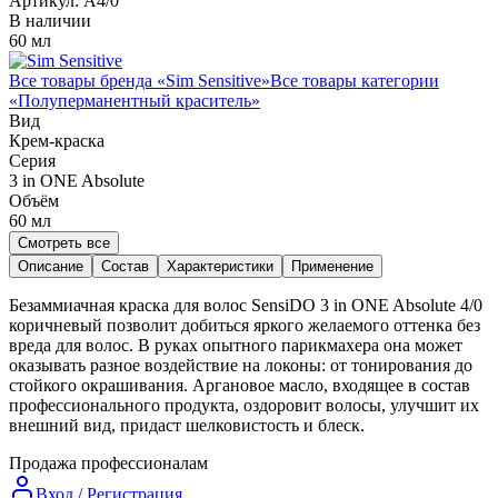
Артикул:
A4/0
В наличии
60 мл
Все товары бренда «
Sim Sensitive
»
Все товары категории
«
Полуперманентный краситель
»
Вид
Крем-краска
Серия
3 in ONE Absolute
Объём
60
мл
Смотреть все
Описание
Состав
Характеристики
Применение
Безаммиачная краска для волос SensiDO 3 in ONE Absolute 4/0
коричневый позволит добиться яркого желаемого оттенка без
вреда для волос. В руках опытного парикмахера она может
оказывать разное воздействие на локоны: от тонирования до
стойкого окрашивания. Аргановое масло, входящее в состав
профессионального продукта, оздоровит волосы, улучшит их
внешний вид, придаст шелковистость и блеск.
Продажа профессионалам
Вход / Регистрация