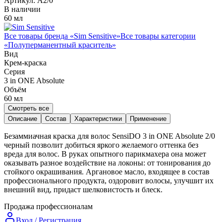
Артикул:
A2/0
В наличии
60 мл
Все товары бренда «
Sim Sensitive
»
Все товары категории
«
Полуперманентный краситель
»
Вид
Крем-краска
Серия
3 in ONE Absolute
Объём
60
мл
Смотреть все
Описание
Состав
Характеристики
Применение
Безаммиачная краска для волос SensiDO 3 in ONE Absolute 2/0
черный позволит добиться яркого желаемого оттенка без
вреда для волос. В руках опытного парикмахера она может
оказывать разное воздействие на локоны: от тонирования до
стойкого окрашивания. Аргановое масло, входящее в состав
профессионального продукта, оздоровит волосы, улучшит их
внешний вид, придаст шелковистость и блеск.
Продажа профессионалам
Вход / Регистрация