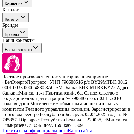
Компания
Каталог
События
Каталог
Покупателю
Бренды
Профессиональные средства для окрашивания волос
Бренды
Сервисные средства
Наши контакты
Уход
Tefia
Стайлинг
Наши контакты
Concept
Брови и ресницы
Kezy
Барберинг
Barex
Наборы
Sim Sensitive
Расходные материалы
+ 375 44 7233514
Kebren
Частное производственное унитарное предприятие
Selective Professional
«БелЭнергоПрогресс» УНП 790680516 р/с BY29MTBK 3012
+ 375 29 1649505
White Line
0001 0933 0006 4830 ЗАО «МТБанк» БИК MTBKBY22 Адрес
банка: г.Минск, пр-т Партизанский, 6а. Свидетельство о
info@krasabel.by
государственной регистрации № 790680516 от 03.11.2010
года, выдано Могилевским областным исполнительным
комитетом Главного управления юстиции. Зарегистрирован в
Офис: г. Минск, ул. Тимирязева 65Б, офис 1509
Торговом реестре Республики Беларусь 02.04.2025 года за №
745857. Юр.адрес: Республика Беларусь, 220035, г.Минск, ул.
Склад: г. Минск, ул. Домбровская, 15
Тимирязева, д. 65Б, пом. 169, каб. 1509
Политика конфиденциальности
Карта сайта