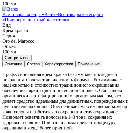
100 мл
Все товары бренда «
Barex
»
Все товары категории
«
Полуперманентный краситель
»
Вид
Крем-краска
Серия
Oro del Marocco
Объём
100
мл
Смотреть все
Описание
Состав
Характеристики
Применение
Профессиональная крем-краска без аммиака последнего
поколения. Сочетает деликатность формулы без аммиака с
надёжностью и стойкостью традиционного окрашивания,
обеспечивая яркий цвет и интенсивный блеск. Обогащена
органически сертифицированным аргановым маслом, что
делает средство идеальным для деликатных, повреждённых и
чувствительных волос. Обеспечивает максимальный комфорт
кожи головы и заботится о сохранении структуры волос.
Позволяет осветлить волосы на 1–3 тона, сохраняя их
здоровье и сияние. Приятный аромат делает процедуру
окрашивания ещё более приятной.