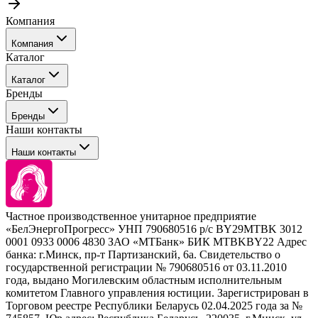
Компания
Компания
Каталог
События
Каталог
Покупателю
Бренды
Профессиональные средства для окрашивания волос
Бренды
Сервисные средства
Наши контакты
Уход
Tefia
Стайлинг
Наши контакты
Concept
Брови и ресницы
Kezy
Барберинг
Barex
Наборы
Sim Sensitive
Расходные материалы
+ 375 44 7233514
Kebren
Частное производственное унитарное предприятие
Selective Professional
«БелЭнергоПрогресс» УНП 790680516 р/с BY29MTBK 3012
+ 375 29 1649505
White Line
0001 0933 0006 4830 ЗАО «МТБанк» БИК MTBKBY22 Адрес
банка: г.Минск, пр-т Партизанский, 6а. Свидетельство о
info@krasabel.by
государственной регистрации № 790680516 от 03.11.2010
года, выдано Могилевским областным исполнительным
комитетом Главного управления юстиции. Зарегистрирован в
Офис: г. Минск, ул. Тимирязева 65Б, офис 1509
Торговом реестре Республики Беларусь 02.04.2025 года за №