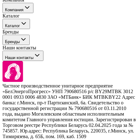
Компания
Каталог
События
Каталог
Покупателю
Бренды
Профессиональные средства для окрашивания волос
Бренды
Сервисные средства
Наши контакты
Уход
Tefia
Стайлинг
Наши контакты
Concept
Брови и ресницы
Kezy
Барберинг
Barex
Наборы
Sim Sensitive
Расходные материалы
+ 375 44 7233514
Kebren
Частное производственное унитарное предприятие
Selective Professional
«БелЭнергоПрогресс» УНП 790680516 р/с BY29MTBK 3012
+ 375 29 1649505
White Line
0001 0933 0006 4830 ЗАО «МТБанк» БИК MTBKBY22 Адрес
банка: г.Минск, пр-т Партизанский, 6а. Свидетельство о
info@krasabel.by
государственной регистрации № 790680516 от 03.11.2010
года, выдано Могилевским областным исполнительным
комитетом Главного управления юстиции. Зарегистрирован в
Офис: г. Минск, ул. Тимирязева 65Б, офис 1509
Торговом реестре Республики Беларусь 02.04.2025 года за №
745857. Юр.адрес: Республика Беларусь, 220035, г.Минск, ул.
Склад: г. Минск, ул. Домбровская, 15
Тимирязева, д. 65Б, пом. 169, каб. 1509