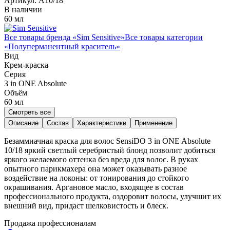
Артикул:
A10/18
В наличии
60 мл
Все товары бренда «
Sim Sensitive
»
Все товары категории
«
Полуперманентный краситель
»
Вид
Крем-краска
Серия
3 in ONE Absolute
Объём
60
мл
Смотреть все
Описание
Состав
Характеристики
Применение
Безаммиачная краска для волос SensiDO 3 in ONE Absolute
10/18 яркий светлый серебристый блонд позволит добиться
яркого желаемого оттенка без вреда для волос. В руках
опытного парикмахера она может оказывать разное
воздействие на локоны: от тонирования до стойкого
окрашивания. Аргановое масло, входящее в состав
профессионального продукта, оздоровит волосы, улучшит их
внешний вид, придаст шелковистость и блеск.
Продажа профессионалам