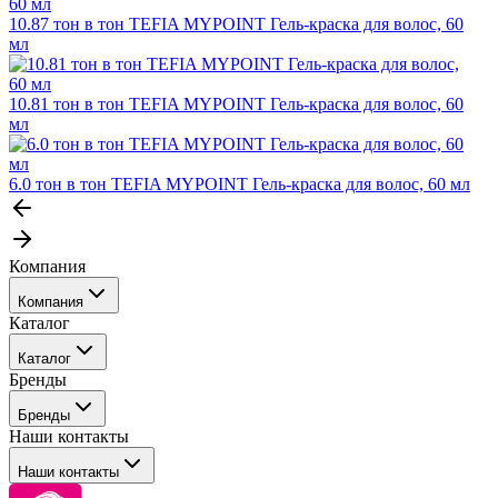
10.87 тон в тон TEFIA MYPOINT Гель-краска для волос, 60
мл
10.81 тон в тон TEFIA MYPOINT Гель-краска для волос, 60
мл
6.0 тон в тон TEFIA MYPOINT Гель-краска для волос, 60 мл
Компания
Компания
Каталог
События
Каталог
Покупателю
Бренды
Профессиональные средства для окрашивания волос
Бренды
Сервисные средства
Наши контакты
Уход
Tefia
Стайлинг
Наши контакты
Concept
Брови и ресницы
Kezy
Барберинг