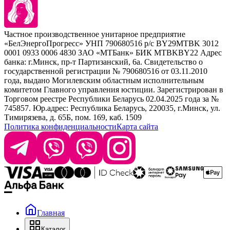
Barex
Наборы
Sim Sensitive
Расходные материалы
+ 375 44 7233514
Kebren
Частное производственное унитарное предприятие
Selective Professional
«БелЭнергоПрогресс» УНП 790680516 р/с BY29MTBK 3012
+ 375 29 1649505
White Line
0001 0933 0006 4830 ЗАО «МТБанк» БИК MTBKBY22 Адрес
банка: г.Минск, пр-т Партизанский, 6а. Свидетельство о
info@krasabel.by
государственной регистрации № 790680516 от 03.11.2010
года, выдано Могилевским областным исполнительным
комитетом Главного управления юстиции. Зарегистрирован в
Офис: г. Минск, ул. Тимирязева 65Б, офис 1509
Торговом реестре Республики Беларусь 02.04.2025 года за №
745857. Юр.адрес: Республика Беларусь, 220035, г.Минск, ул.
Склад: г. Минск, ул. Домбровская, 15
Тимирязева, д. 65Б, пом. 169, каб. 1509
Политика конфиденциальности
Карта сайта
Время работы: пн–чт 9:00–17:30, пт 9:00–17:00
Главная
Каталог