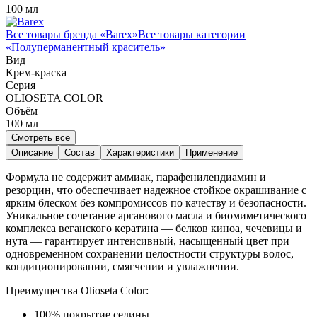
100 мл
Все товары бренда «
Barex
»
Все товары категории
«
Полуперманентный краситель
»
Вид
Крем-краска
Серия
OLIOSETA COLOR
Объём
100
мл
Смотреть все
Описание
Состав
Характеристики
Применение
Формула не содержит аммиак, парафенилендиамин и
резорцин, что обеспечивает надежное стойкое окрашивание с
ярким блеском без компромиссов по качеству и безопасности.
Уникальное сочетание арганового масла и биомиметического
комплекса веганского кератина — белков киноа, чечевицы и
нута — гарантирует интенсивный, насыщенный цвет при
одновременном сохранении целостности структуры волос,
кондиционировании, смягчении и увлажнении.
Преимущества Olioseta Color:
100% покрытие седины