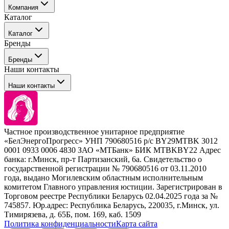
Компания
Каталог
События
Каталог
Покупателю
Бренды
Профессиональные средства для окрашивания волос
Бренды
Сервисные средства
Наши контакты
Уход
Tefia
Стайлинг
Наши контакты
Concept
Брови и ресницы
Kezy
Барберинг
Barex
Наборы
Sim Sensitive
Расходные материалы
+ 375 44 7233514
Kebren
Частное производственное унитарное предприятие
Selective Professional
«БелЭнергоПрогресс» УНП 790680516 р/с BY29MTBK 3012
+ 375 29 1649505
White Line
0001 0933 0006 4830 ЗАО «МТБанк» БИК MTBKBY22 Адрес
банка: г.Минск, пр-т Партизанский, 6а. Свидетельство о
info@krasabel.by
государственной регистрации № 790680516 от 03.11.2010
года, выдано Могилевским областным исполнительным
комитетом Главного управления юстиции. Зарегистрирован в
Офис: г. Минск, ул. Тимирязева 65Б, офис 1509
Торговом реестре Республики Беларусь 02.04.2025 года за №
745857. Юр.адрес: Республика Беларусь, 220035, г.Минск, ул.
Склад: г. Минск, ул. Домбровская, 15
Тимирязева, д. 65Б, пом. 169, каб. 1509
Политика конфиденциальности
Карта сайта