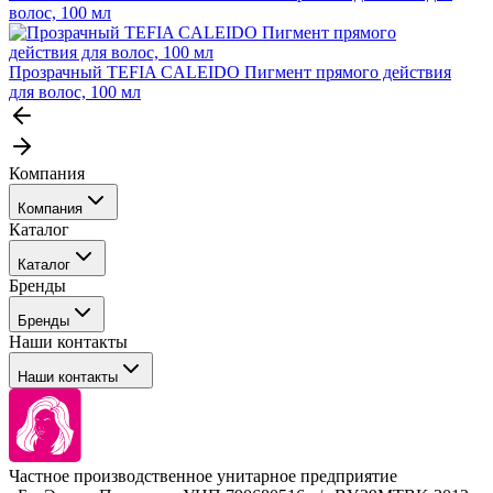
волос, 100 мл
Прозрачный TEFIA CALEIDO Пигмент прямого действия
для волос, 100 мл
Компания
Компания
Каталог
События
Каталог
Покупателю
Бренды
Профессиональные средства для окрашивания волос
Бренды
Сервисные средства
Наши контакты
Уход
Tefia
Стайлинг
Наши контакты
Concept
Брови и ресницы
Kezy
Барберинг
Barex
Наборы
Sim Sensitive
Расходные материалы
+ 375 44 7233514
Kebren
Частное производственное унитарное предприятие
Selective Professional