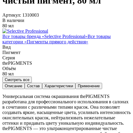
чистый пигмент, 80 мл
Артикул:
1310003
В наличии
80 мл
Все товары бренда «
Selective Professional
»
Все товары
категории «
Пигменты прямого действия
»
Вид
Пигмент
Серия
thePIGMENTS
Объём
80
мл
Смотреть все
Описание
Состав
Характеристики
Применение
Универсальная система окрашивания thePIGMENTS
разработана для профессионального использования в салонах
в сочетании с различными типами красок. Она позволяет
создавать яркие, насыщенные цвета, усиливать интенсивность
окислительных красок, нейтрализовать нежелательные
оттенки и придавать цвету уникальную индивидуальность.
thePIGMENTS — это ультраконцентрированные чистые