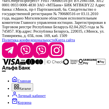
«БелЭнергоПрогресс» УНП 790680516 р/с BY29MTBK 3012
+ 375 29 1649505
White Line
0001 0933 0006 4830 ЗАО «МТБанк» БИК MTBKBY22 Адрес
банка: г.Минск, пр-т Партизанский, 6а. Свидетельство о
info@krasabel.by
государственной регистрации № 790680516 от 03.11.2010
года, выдано Могилевским областным исполнительным
комитетом Главного управления юстиции. Зарегистрирован в
Офис: г. Минск, ул. Тимирязева 65Б, офис 1509
Торговом реестре Республики Беларусь 02.04.2025 года за №
745857. Юр.адрес: Республика Беларусь, 220035, г.Минск, ул.
Склад: г. Минск, ул. Домбровская, 15
Тимирязева, д. 65Б, пом. 169, каб. 1509
Политика конфиденциальности
Карта сайта
Время работы: пн–чт 9:00–17:30, пт 9:00–17:00
Главная
Каталог
Личный кабинет
Корзина