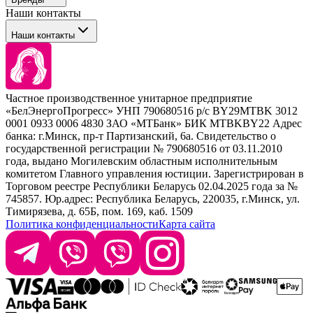
Сервисные средства
Наши контакты
Уход
Tefia
Стайлинг
Наши контакты
Concept
Брови и ресницы
Kezy
Барберинг
Barex
Наборы
Sim Sensitive
Расходные материалы
+ 375 44 7233514
Kebren
Частное производственное унитарное предприятие
Selective Professional
«БелЭнергоПрогресс» УНП 790680516 р/с BY29MTBK 3012
+ 375 29 1649505
White Line
0001 0933 0006 4830 ЗАО «МТБанк» БИК MTBKBY22 Адрес
банка: г.Минск, пр-т Партизанский, 6а. Свидетельство о
info@krasabel.by
государственной регистрации № 790680516 от 03.11.2010
года, выдано Могилевским областным исполнительным
комитетом Главного управления юстиции. Зарегистрирован в
Офис: г. Минск, ул. Тимирязева 65Б, офис 1509
Торговом реестре Республики Беларусь 02.04.2025 года за №
745857. Юр.адрес: Республика Беларусь, 220035, г.Минск, ул.
Склад: г. Минск, ул. Домбровская, 15
Тимирязева, д. 65Б, пом. 169, каб. 1509
Политика конфиденциальности
Карта сайта
Время работы: пн–чт 9:00–17:30, пт 9:00–17:00