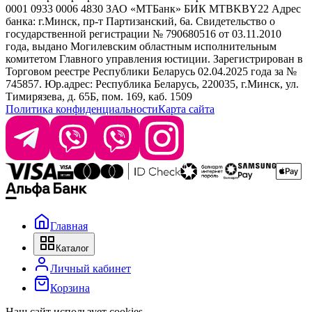
0001 0933 0006 4830 ЗАО «МТБанк» БИК MTBKBY22 Адрес
банка: г.Минск, пр-т Партизанский, 6а. Свидетельство о
info@krasabel.by
государственной регистрации № 790680516 от 03.11.2010
года, выдано Могилевским областным исполнительным
комитетом Главного управления юстиции. Зарегистрирован в
Офис: г. Минск, ул. Тимирязева 65Б, офис 1509
Торговом реестре Республики Беларусь 02.04.2025 года за №
745857. Юр.адрес: Республика Беларусь, 220035, г.Минск, ул.
Склад: г. Минск, ул. Домбровская, 15
Тимирязева, д. 65Б, пом. 169, каб. 1509
Политика конфиденциальности
Карта сайта
Время работы: пн–чт 9:00–17:30, пт 9:00–17:00
Главная
Каталог
Личный кабинет
Корзина
Наш сайт использует cookies