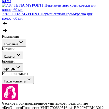
60 мл
7.87 TEFIA MYPOINT Перманентная крем-краска для
волос, 60 мл
Компания
Компания
Каталог
События
Каталог
Покупателю
Бренды
Профессиональные средства для окрашивания волос
Бренды
Сервисные средства
Наши контакты
Уход
Tefia
Стайлинг
Наши контакты
Concept
Брови и ресницы
Kezy
Барберинг
Barex
Наборы
Sim Sensitive
Расходные материалы
+ 375 44 7233514
Kebren
Частное производственное унитарное предприятие
Selective Professional
«БелЭнергоПрогресс» УНП 790680516 р/с BY29MTBK 3012
+ 375 29 1649505
White Line