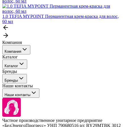
волос, 60 мл
1.0 TEFIA MYPOINT Перманентная крем-краска для волос,
60 мл
Компания
Компания
Каталог
События
Каталог
Покупателю
Бренды
Профессиональные средства для окрашивания волос
Бренды
Сервисные средства
Наши контакты
Уход
Tefia
Стайлинг
Наши контакты
Concept
Брови и ресницы
Kezy
Барберинг
Barex
Наборы
Sim Sensitive
Расходные материалы
+ 375 44 7233514
Kebren
Частное производственное унитарное предприятие
Selective Professional
«БелЭнергоПрогресс» УНП 790680516 р/с BY29MTBK 3012
+ 375 29 1649505
White Line