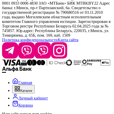
0001 0933 0006 4830 ЗАО «МТБанк» БИК MTBKBY22 Адрес
банка: г.Минск, пр-т Партизанский, 6а. Свидетельство о
info@krasabel.by
государственной регистрации № 790680516 от 03.11.2010
года, выдано Могилевским областным исполнительным
комитетом Главного управления юстиции. Зарегистрирован в
Офис: г. Минск, ул. Тимирязева 65Б, офис 1509
Торговом реестре Республики Беларусь 02.04.2025 года за №
745857. Юр.адрес: Республика Беларусь, 220035, г.Минск, ул.
Склад: г. Минск, ул. Домбровская, 15
Тимирязева, д. 65Б, пом. 169, каб. 1509
Политика конфиденциальности
Карта сайта
Время работы: пн–чт 9:00–17:30, пт 9:00–17:00
Главная
Каталог
Личный кабинет
Корзина
Наш сайт использует cookies