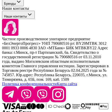
Бренды
Сервисные средства
Наши контакты
Уход
Tefia
Стайлинг
Наши контакты
Concept
Брови и ресницы
Kezy
Барберинг
Barex
Наборы
Sim Sensitive
Расходные материалы
+ 375 44 7233514
Kebren
Частное производственное унитарное предприятие
Selective Professional
«БелЭнергоПрогресс» УНП 790680516 р/с BY29MTBK 3012
+ 375 29 1649505
White Line
0001 0933 0006 4830 ЗАО «МТБанк» БИК MTBKBY22 Адрес
банка: г.Минск, пр-т Партизанский, 6а. Свидетельство о
info@krasabel.by
государственной регистрации № 790680516 от 03.11.2010
года, выдано Могилевским областным исполнительным
комитетом Главного управления юстиции. Зарегистрирован в
Офис: г. Минск, ул. Тимирязева 65Б, офис 1509
Торговом реестре Республики Беларусь 02.04.2025 года за №
745857. Юр.адрес: Республика Беларусь, 220035, г.Минск, ул.
Склад: г. Минск, ул. Домбровская, 15
Тимирязева, д. 65Б, пом. 169, каб. 1509
Политика конфиденциальности
Карта сайта
Время работы: пн–чт 9:00–17:30, пт 9:00–17:00