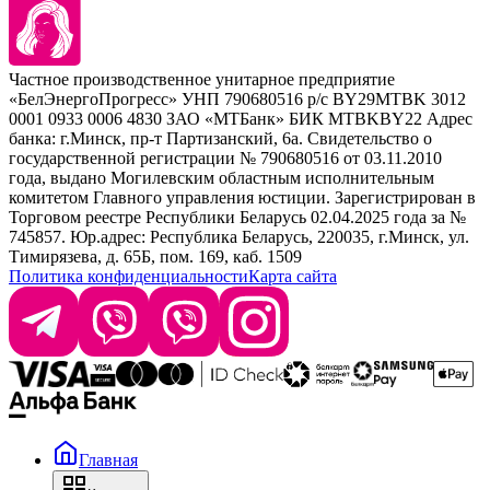
Kezy
Барберинг
Barex
Наборы
Sim Sensitive
Расходные материалы
+ 375 44 7233514
Kebren
Частное производственное унитарное предприятие
Selective Professional
«БелЭнергоПрогресс» УНП 790680516 р/с BY29MTBK 3012
+ 375 29 1649505
White Line
0001 0933 0006 4830 ЗАО «МТБанк» БИК MTBKBY22 Адрес
банка: г.Минск, пр-т Партизанский, 6а. Свидетельство о
info@krasabel.by
государственной регистрации № 790680516 от 03.11.2010
года, выдано Могилевским областным исполнительным
комитетом Главного управления юстиции. Зарегистрирован в
Офис: г. Минск, ул. Тимирязева 65Б, офис 1509
Торговом реестре Республики Беларусь 02.04.2025 года за №
745857. Юр.адрес: Республика Беларусь, 220035, г.Минск, ул.
Склад: г. Минск, ул. Домбровская, 15
Тимирязева, д. 65Б, пом. 169, каб. 1509
Политика конфиденциальности
Карта сайта
Время работы: пн–чт 9:00–17:30, пт 9:00–17:00
Главная