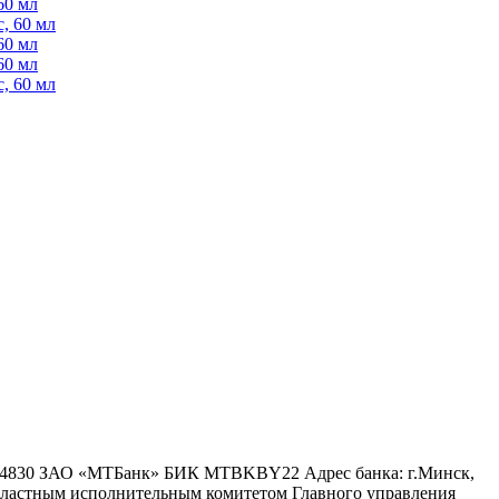
60 мл
, 60 мл
60 мл
60 мл
, 60 мл
6 4830 ЗАО «МТБанк» БИК MTBKBY22 Адрес банка: г.Минск,
 областным исполнительным комитетом Главного управления