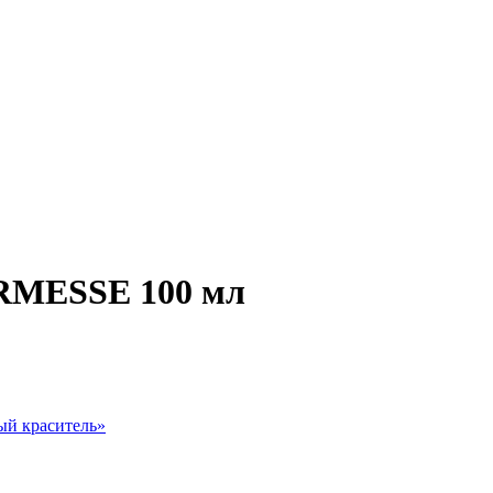
ERMESSE 100 мл
й краситель
»