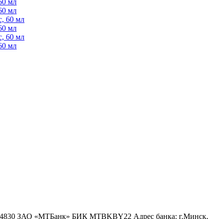
60 мл
60 мл
, 60 мл
60 мл
, 60 мл
60 мл
6 4830 ЗАО «МТБанк» БИК MTBKBY22 Адрес банка: г.Минск,