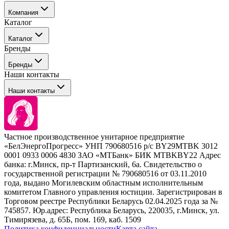
Компания
Каталог
События
Каталог
Покупателю
Бренды
Профессиональные средства для окрашивания волос
Бренды
Сервисные средства
Наши контакты
Уход
Tefia
Стайлинг
Наши контакты
Concept
Брови и ресницы
Kezy
Барберинг
Barex
Наборы
Sim Sensitive
Расходные материалы
+ 375 44 7233514
Kebren
Частное производственное унитарное предприятие
Selective Professional
«БелЭнергоПрогресс» УНП 790680516 р/с BY29MTBK 3012
+ 375 29 1649505
White Line
0001 0933 0006 4830 ЗАО «МТБанк» БИК MTBKBY22 Адрес
банка: г.Минск, пр-т Партизанский, 6а. Свидетельство о
info@krasabel.by
государственной регистрации № 790680516 от 03.11.2010
года, выдано Могилевским областным исполнительным
комитетом Главного управления юстиции. Зарегистрирован в
Офис: г. Минск, ул. Тимирязева 65Б, офис 1509
Торговом реестре Республики Беларусь 02.04.2025 года за №
745857. Юр.адрес: Республика Беларусь, 220035, г.Минск, ул.
Склад: г. Минск, ул. Домбровская, 15
Тимирязева, д. 65Б, пом. 169, каб. 1509
Политика конфиденциальности
Карта сайта