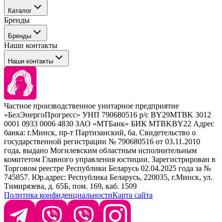
События
Каталог
Покупателю
Бренды
Профессиональные средства для окрашивания волос
Бренды
Сервисные средства
Наши контакты
Уход
Tefia
Стайлинг
Наши контакты
Concept
Брови и ресницы
Kezy
Барберинг
Barex
Наборы
Sim Sensitive
Расходные материалы
+ 375 44 7233514
Kebren
Частное производственное унитарное предприятие
Selective Professional
«БелЭнергоПрогресс» УНП 790680516 р/с BY29MTBK 3012
+ 375 29 1649505
White Line
0001 0933 0006 4830 ЗАО «МТБанк» БИК MTBKBY22 Адрес
банка: г.Минск, пр-т Партизанский, 6а. Свидетельство о
info@krasabel.by
государственной регистрации № 790680516 от 03.11.2010
года, выдано Могилевским областным исполнительным
комитетом Главного управления юстиции. Зарегистрирован в
Офис: г. Минск, ул. Тимирязева 65Б, офис 1509
Торговом реестре Республики Беларусь 02.04.2025 года за №
745857. Юр.адрес: Республика Беларусь, 220035, г.Минск, ул.
Склад: г. Минск, ул. Домбровская, 15
Тимирязева, д. 65Б, пом. 169, каб. 1509
Политика конфиденциальности
Карта сайта
Время работы: пн–чт 9:00–17:30, пт 9:00–17:00