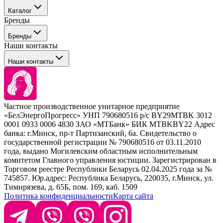
События
Каталог
Покупателю
Бренды
Профессиональные средства для окрашивания волос
Бренды
Сервисные средства
Наши контакты
Уход
Tefia
Стайлинг
Наши контакты
Concept
Брови и ресницы
Kezy
Барберинг
Barex
Наборы
Sim Sensitive
Расходные материалы
+ 375 44 7233514
Kebren
Частное производственное унитарное предприятие
Selective Professional
«БелЭнергоПрогресс» УНП 790680516 р/с BY29MTBK 3012
+ 375 29 1649505
White Line
0001 0933 0006 4830 ЗАО «МТБанк» БИК MTBKBY22 Адрес
банка: г.Минск, пр-т Партизанский, 6а. Свидетельство о
info@krasabel.by
государственной регистрации № 790680516 от 03.11.2010
года, выдано Могилевским областным исполнительным
комитетом Главного управления юстиции. Зарегистрирован в
Офис: г. Минск, ул. Тимирязева 65Б, офис 1509
Торговом реестре Республики Беларусь 02.04.2025 года за №
745857. Юр.адрес: Республика Беларусь, 220035, г.Минск, ул.
Склад: г. Минск, ул. Домбровская, 15
Тимирязева, д. 65Б, пом. 169, каб. 1509
Политика конфиденциальности
Карта сайта
Время работы: пн–чт 9:00–17:30, пт 9:00–17:00