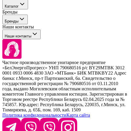
События
Каталог
Покупателю
Бренды
Профессиональные средства для окрашивания волос
Бренды
Сервисные средства
Наши контакты
Уход
Tefia
Стайлинг
Наши контакты
Concept
Брови и ресницы
Kezy
Барберинг
Barex
Наборы
Sim Sensitive
Расходные материалы
+ 375 44 7233514
Kebren
Частное производственное унитарное предприятие
Selective Professional
«БелЭнергоПрогресс» УНП 790680516 р/с BY29MTBK 3012
+ 375 29 1649505
White Line
0001 0933 0006 4830 ЗАО «МТБанк» БИК MTBKBY22 Адрес
банка: г.Минск, пр-т Партизанский, 6а. Свидетельство о
info@krasabel.by
государственной регистрации № 790680516 от 03.11.2010
года, выдано Могилевским областным исполнительным
комитетом Главного управления юстиции. Зарегистрирован в
Офис: г. Минск, ул. Тимирязева 65Б, офис 1509
Торговом реестре Республики Беларусь 02.04.2025 года за №
745857. Юр.адрес: Республика Беларусь, 220035, г.Минск, ул.
Склад: г. Минск, ул. Домбровская, 15
Тимирязева, д. 65Б, пом. 169, каб. 1509
Политика конфиденциальности
Карта сайта
Время работы: пн–чт 9:00–17:30, пт 9:00–17:00