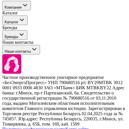
Компания
Каталог
События
Каталог
Покупателю
Бренды
Профессиональные средства для окрашивания волос
Бренды
Сервисные средства
Наши контакты
Уход
Tefia
Стайлинг
Наши контакты
Concept
Брови и ресницы
Kezy
Барберинг
Barex
Наборы
Sim Sensitive
Расходные материалы
+ 375 44 7233514
Kebren
Частное производственное унитарное предприятие
Selective Professional
«БелЭнергоПрогресс» УНП 790680516 р/с BY29MTBK 3012
+ 375 29 1649505
White Line
0001 0933 0006 4830 ЗАО «МТБанк» БИК MTBKBY22 Адрес
банка: г.Минск, пр-т Партизанский, 6а. Свидетельство о
info@krasabel.by
государственной регистрации № 790680516 от 03.11.2010
года, выдано Могилевским областным исполнительным
комитетом Главного управления юстиции. Зарегистрирован в
Офис: г. Минск, ул. Тимирязева 65Б, офис 1509
Торговом реестре Республики Беларусь 02.04.2025 года за №
745857. Юр.адрес: Республика Беларусь, 220035, г.Минск, ул.
Склад: г. Минск, ул. Домбровская, 15
Тимирязева, д. 65Б, пом. 169, каб. 1509