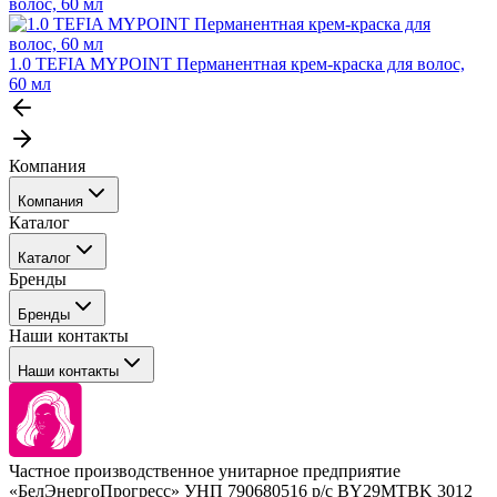
волос, 60 мл
1.0 TEFIA MYPOINT Перманентная крем-краска для волос,
60 мл
Компания
Компания
Каталог
События
Каталог
Покупателю
Бренды
Профессиональные средства для окрашивания волос
Бренды
Сервисные средства
Наши контакты
Уход
Tefia
Стайлинг
Наши контакты
Concept
Брови и ресницы
Kezy
Барберинг
Barex
Наборы
Sim Sensitive
Расходные материалы
+ 375 44 7233514
Kebren
Частное производственное унитарное предприятие
Selective Professional
«БелЭнергоПрогресс» УНП 790680516 р/с BY29MTBK 3012
+ 375 29 1649505
White Line