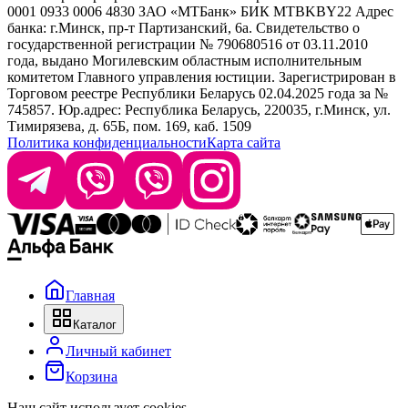
0001 0933 0006 4830 ЗАО «МТБанк» БИК MTBKBY22 Адрес
банка: г.Минск, пр-т Партизанский, 6а. Свидетельство о
info@krasabel.by
государственной регистрации № 790680516 от 03.11.2010
года, выдано Могилевским областным исполнительным
комитетом Главного управления юстиции. Зарегистрирован в
Офис: г. Минск, ул. Тимирязева 65Б, офис 1509
Торговом реестре Республики Беларусь 02.04.2025 года за №
745857. Юр.адрес: Республика Беларусь, 220035, г.Минск, ул.
Склад: г. Минск, ул. Домбровская, 15
Тимирязева, д. 65Б, пом. 169, каб. 1509
Политика конфиденциальности
Карта сайта
Время работы: пн–чт 9:00–17:30, пт 9:00–17:00
Главная
Каталог
Личный кабинет
Корзина
Наш сайт использует cookies