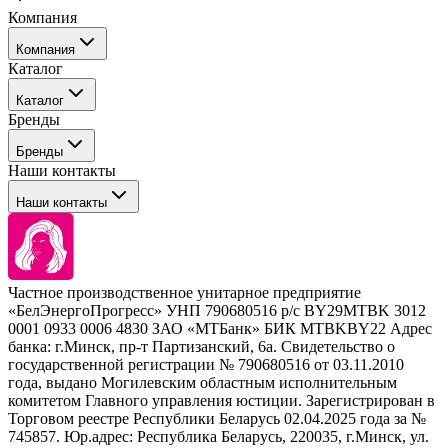
Компания
Компания
Каталог
События
Каталог
Покупателю
Бренды
Профессиональные средства для окрашивания волос
Бренды
Сервисные средства
Наши контакты
Уход
Tefia
Стайлинг
Наши контакты
Concept
Брови и ресницы
Kezy
Барберинг
Barex
Наборы
Sim Sensitive
Расходные материалы
+ 375 44 7233514
Kebren
Частное производственное унитарное предприятие
Selective Professional
«БелЭнергоПрогресс» УНП 790680516 р/с BY29MTBK 3012
+ 375 29 1649505
White Line
0001 0933 0006 4830 ЗАО «МТБанк» БИК MTBKBY22 Адрес
банка: г.Минск, пр-т Партизанский, 6а. Свидетельство о
info@krasabel.by
государственной регистрации № 790680516 от 03.11.2010
года, выдано Могилевским областным исполнительным
комитетом Главного управления юстиции. Зарегистрирован в
Офис: г. Минск, ул. Тимирязева 65Б, офис 1509
Торговом реестре Республики Беларусь 02.04.2025 года за №
745857. Юр.адрес: Республика Беларусь, 220035, г.Минск, ул.