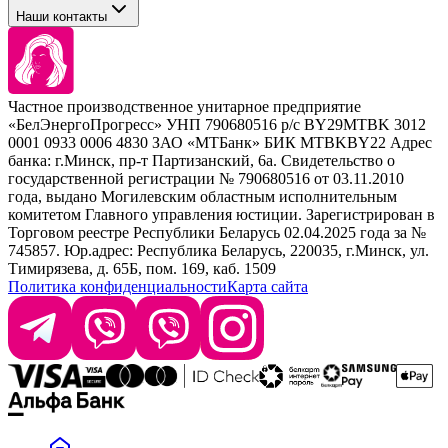
Tefia
Стайлинг
Наши контакты
Concept
Брови и ресницы
Kezy
Барберинг
Barex
Наборы
Sim Sensitive
Расходные материалы
+ 375 44 7233514
Kebren
Частное производственное унитарное предприятие
Selective Professional
«БелЭнергоПрогресс» УНП 790680516 р/с BY29MTBK 3012
+ 375 29 1649505
White Line
0001 0933 0006 4830 ЗАО «МТБанк» БИК MTBKBY22 Адрес
банка: г.Минск, пр-т Партизанский, 6а. Свидетельство о
info@krasabel.by
государственной регистрации № 790680516 от 03.11.2010
года, выдано Могилевским областным исполнительным
комитетом Главного управления юстиции. Зарегистрирован в
Офис: г. Минск, ул. Тимирязева 65Б, офис 1509
Торговом реестре Республики Беларусь 02.04.2025 года за №
745857. Юр.адрес: Республика Беларусь, 220035, г.Минск, ул.
Склад: г. Минск, ул. Домбровская, 15
Тимирязева, д. 65Б, пом. 169, каб. 1509
Политика конфиденциальности
Карта сайта
Время работы: пн–чт 9:00–17:30, пт 9:00–17:00