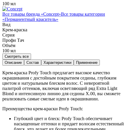
100 мл
Все товары бренда «
Concept
»
Все товары категории
«
Перманентный краситель
»
Вид
Крем-краска
Серия
Профи Тач
Объём
100
мл
Смотреть все
Описание
Состав
Характеристики
Применение
Крем-краска Profy Touch предлагает высокое качество
окрашивания с достойным покрытием седины, глубоким
цветом и натуральным блеском волос. С невероятной
палитрой оттенков, включая осветляющий ряд Extra Light
Blond и интенсивную линию для седины Х.00, вы сможете
реализовать самые смелые идеи в окрашивании.
Преимущества крем-краски Profy Touch:
Глубокий цвет и блеск: Profy Touch обеспечивает
насыщенные оттенки и придает волосам естественный
блеск, что делает их более привлекательными.