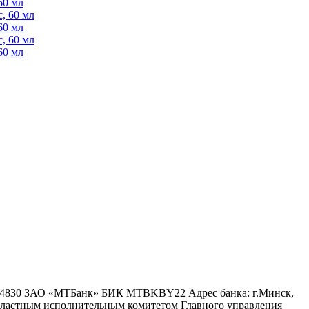
60 мл
, 60 мл
60 мл
, 60 мл
60 мл
6 4830 ЗАО «МТБанк» БИК MTBKBY22 Адрес банка: г.Минск,
 областным исполнительным комитетом Главного управления