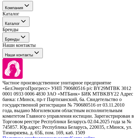
Компания
Каталог
События
Каталог
Покупателю
Бренды
Профессиональные средства для окрашивания волос
Бренды
Сервисные средства
Наши контакты
Уход
Tefia
Стайлинг
Наши контакты
Concept
Брови и ресницы
Kezy
Барберинг
Barex
Наборы
Sim Sensitive
Расходные материалы
+ 375 44 7233514
Kebren
Частное производственное унитарное предприятие
Selective Professional
«БелЭнергоПрогресс» УНП 790680516 р/с BY29MTBK 3012
+ 375 29 1649505
White Line
0001 0933 0006 4830 ЗАО «МТБанк» БИК MTBKBY22 Адрес
банка: г.Минск, пр-т Партизанский, 6а. Свидетельство о
info@krasabel.by
государственной регистрации № 790680516 от 03.11.2010
года, выдано Могилевским областным исполнительным
комитетом Главного управления юстиции. Зарегистрирован в
Офис: г. Минск, ул. Тимирязева 65Б, офис 1509
Торговом реестре Республики Беларусь 02.04.2025 года за №
745857. Юр.адрес: Республика Беларусь, 220035, г.Минск, ул.
Склад: г. Минск, ул. Домбровская, 15
Тимирязева, д. 65Б, пом. 169, каб. 1509