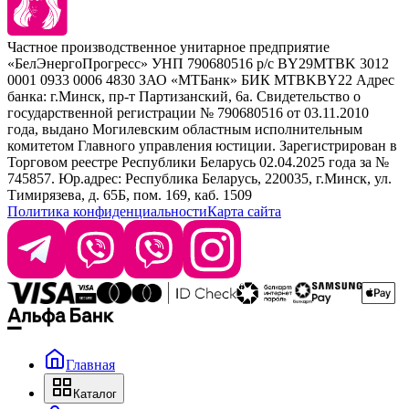
Наборы
Sim Sensitive
Расходные материалы
+ 375 44 7233514
Kebren
Частное производственное унитарное предприятие
Selective Professional
«БелЭнергоПрогресс» УНП 790680516 р/с BY29MTBK 3012
+ 375 29 1649505
White Line
0001 0933 0006 4830 ЗАО «МТБанк» БИК MTBKBY22 Адрес
банка: г.Минск, пр-т Партизанский, 6а. Свидетельство о
info@krasabel.by
государственной регистрации № 790680516 от 03.11.2010
года, выдано Могилевским областным исполнительным
комитетом Главного управления юстиции. Зарегистрирован в
Офис: г. Минск, ул. Тимирязева 65Б, офис 1509
Торговом реестре Республики Беларусь 02.04.2025 года за №
745857. Юр.адрес: Республика Беларусь, 220035, г.Минск, ул.
Склад: г. Минск, ул. Домбровская, 15
Тимирязева, д. 65Б, пом. 169, каб. 1509
Политика конфиденциальности
Карта сайта
Время работы: пн–чт 9:00–17:30, пт 9:00–17:00
Главная
Каталог