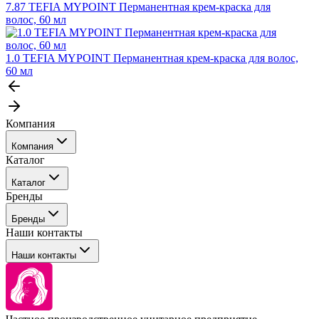
7.87 TEFIA MYPOINT Перманентная крем-краска для
волос, 60 мл
1.0 TEFIA MYPOINT Перманентная крем-краска для волос,
60 мл
Компания
Компания
Каталог
События
Каталог
Покупателю
Бренды
Профессиональные средства для окрашивания волос
Бренды
Сервисные средства
Наши контакты
Уход
Tefia
Стайлинг
Наши контакты
Concept
Брови и ресницы
Kezy
Барберинг
Barex
Наборы
Sim Sensitive
Расходные материалы
+ 375 44 7233514
Kebren