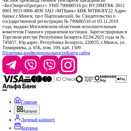
Частное производственное унитарное предприятие
Selective Professional
«БелЭнергоПрогресс» УНП 790680516 р/с BY29MTBK 3012
+ 375 29 1649505
White Line
0001 0933 0006 4830 ЗАО «МТБанк» БИК MTBKBY22 Адрес
банка: г.Минск, пр-т Партизанский, 6а. Свидетельство о
info@krasabel.by
государственной регистрации № 790680516 от 03.11.2010
года, выдано Могилевским областным исполнительным
комитетом Главного управления юстиции. Зарегистрирован в
Офис: г. Минск, ул. Тимирязева 65Б, офис 1509
Торговом реестре Республики Беларусь 02.04.2025 года за №
745857. Юр.адрес: Республика Беларусь, 220035, г.Минск, ул.
Склад: г. Минск, ул. Домбровская, 15
Тимирязева, д. 65Б, пом. 169, каб. 1509
Политика конфиденциальности
Карта сайта
Время работы: пн–чт 9:00–17:30, пт 9:00–17:00
Главная
Каталог
Личный кабинет
Корзина