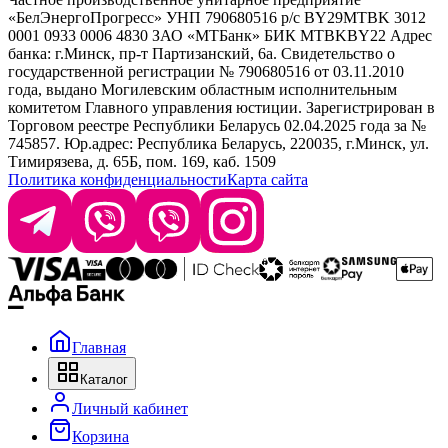
Selective Professional
«БелЭнергоПрогресс» УНП 790680516 р/с BY29MTBK 3012
+ 375 29 1649505
White Line
0001 0933 0006 4830 ЗАО «МТБанк» БИК MTBKBY22 Адрес
банка: г.Минск, пр-т Партизанский, 6а. Свидетельство о
info@krasabel.by
государственной регистрации № 790680516 от 03.11.2010
года, выдано Могилевским областным исполнительным
комитетом Главного управления юстиции. Зарегистрирован в
Офис: г. Минск, ул. Тимирязева 65Б, офис 1509
Торговом реестре Республики Беларусь 02.04.2025 года за №
745857. Юр.адрес: Республика Беларусь, 220035, г.Минск, ул.
Склад: г. Минск, ул. Домбровская, 15
Тимирязева, д. 65Б, пом. 169, каб. 1509
Политика конфиденциальности
Карта сайта
Время работы: пн–чт 9:00–17:30, пт 9:00–17:00
Главная
Каталог
Личный кабинет
Корзина