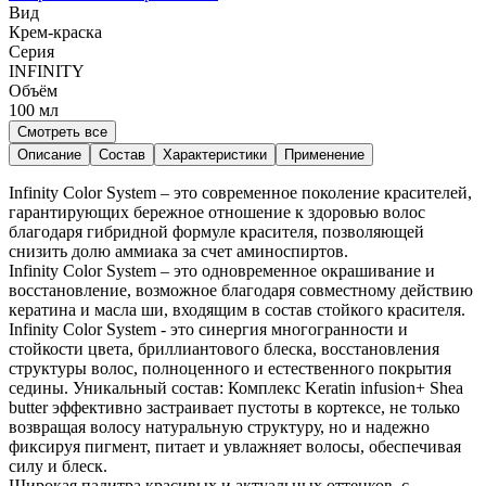
Вид
Крем-краска
Серия
INFINITY
Объём
100
мл
Смотреть все
Описание
Состав
Характеристики
Применение
Infinity Color System – это современное поколение красителей,
гарантирующих бережное отношение к здоровью волос
благодаря гибридной формуле красителя, позволяющей
снизить долю аммиака за счет аминоспиртов.
Infinity Color System – это одновременное окрашивание и
восстановление, возможное благодаря совместному действию
кератина и масла ши, входящим в состав стойкого красителя.
Infinity Color System - это синергия многогранности и
стойкости цвета, бриллиантового блеска, восстановления
структуры волос, полноценного и естественного покрытия
седины. Уникальный состав: Комплекс Keratin infusion+ Sheа
butter эффективно застраивает пустоты в кортексе, не только
возвращая волосу натуральную структуру, но и надежно
фиксируя пигмент, питает и увлажняет волосы, обеспечивая
силу и блеск.
Широкая палитра красивых и актуальных оттенков, с