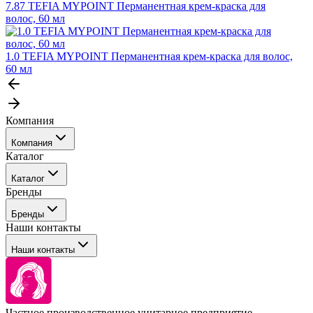
7.87 TEFIA MYPOINT Перманентная крем-краска для
волос, 60 мл
1.0 TEFIA MYPOINT Перманентная крем-краска для волос,
60 мл
Компания
Компания
Каталог
События
Каталог
Покупателю
Бренды
Профессиональные средства для окрашивания волос
Бренды
Сервисные средства
Наши контакты
Уход
Tefia
Стайлинг
Наши контакты
Concept
Брови и ресницы
Kezy
Барберинг
Barex
Наборы
Sim Sensitive
Расходные материалы
+ 375 44 7233514
Kebren
Частное производственное унитарное предприятие