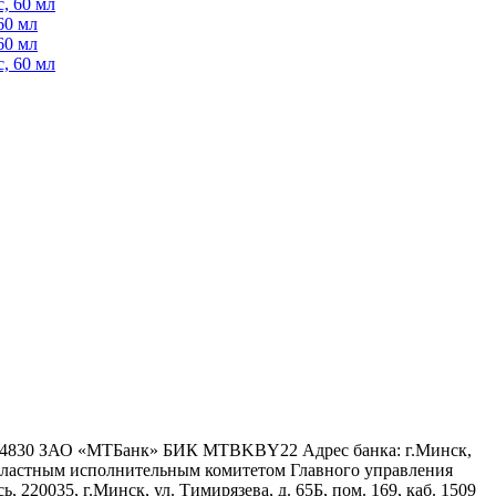
, 60 мл
60 мл
60 мл
, 60 мл
6 4830 ЗАО «МТБанк» БИК MTBKBY22 Адрес банка: г.Минск,
 областным исполнительным комитетом Главного управления
 220035, г.Минск, ул. Тимирязева, д. 65Б, пом. 169, каб. 1509