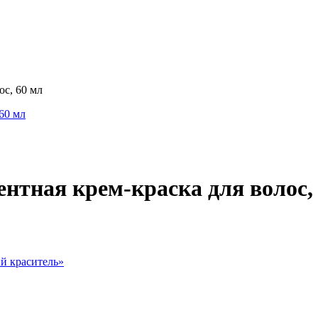
с, 60 мл
тная крем-краска для волос,
й краситель
»