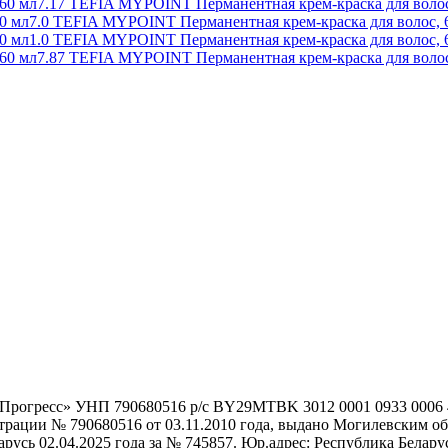
7.17 TEFIA MYPOINT Перманентная крем-краска для волос
7.0 TEFIA MYPOINT Перманентная крем-краска для волос, 
1.0 TEFIA MYPOINT Перманентная крем-краска для волос, 
7.87 TEFIA MYPOINT Перманентная крем-краска для волос
гоПрогресс» УНП 790680516 р/с BY29MTBK 3012 0001 0933 000
истрации № 790680516 от 03.11.2010 года, выдано Могилевским
сь 02.04.2025 года за № 745857. Юр.адрес: Республика Беларусь,