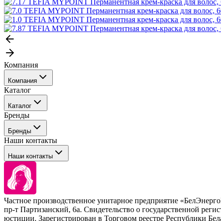
Компания
Компания
Каталог
События
Каталог
Покупателю
Бренды
Профессиональные средства для окрашивания волос
Бренды
Сервисные средства
Наши контакты
Уход
Tefia
Стайлинг
Наши контакты
Concept
Брови и ресницы
Kezy
Барберинг
Barex
Наборы
Sim Sensitive
Расходные материалы
+ 375 44 7233514
Kebren
Частное производственное унитарное предприятие «БелЭнер
Selective Professional
пр-т Партизанский, 6а. Свидетельство о государственной рег
+ 375 29 1649505
White Line
юстиции. Зарегистрирован в Торговом реестре Республики Белару