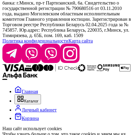
банка: г.Минск, пр-т Партизанский, 6а. Свидетельство о
info@krasabel.by
государственной регистрации № 790680516 от 03.11.2010
года, выдано Могилевским областным исполнительным
комитетом Главного управления юстиции. Зарегистрирован в
Офис: г. Минск, ул. Тимирязева 65Б, офис 1509
Торговом реестре Республики Беларусь 02.04.2025 года за №
745857. Юр.адрес: Республика Беларусь, 220035, г.Минск, ул.
Склад: г. Минск, ул. Домбровская, 15
Тимирязева, д. 65Б, пом. 169, каб. 1509
Политика конфиденциальности
Карта сайта
Время работы: пн–чт 9:00–17:30, пт 9:00–17:00
Главная
Каталог
Личный кабинет
Корзина
Наш сайт использует cookies
Чтобы узнать больше о том, что такое cookies и зачем мы их