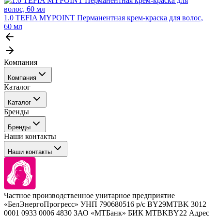
1.0 TEFIA MYPOINT Перманентная крем-краска для волос,
60 мл
Компания
Компания
Каталог
События
Каталог
Покупателю
Бренды
Профессиональные средства для окрашивания волос
Бренды
Сервисные средства
Наши контакты
Уход
Tefia
Стайлинг
Наши контакты
Concept
Брови и ресницы
Kezy
Барберинг
Barex
Наборы
Sim Sensitive
Расходные материалы
+ 375 44 7233514
Kebren
Частное производственное унитарное предприятие
Selective Professional
«БелЭнергоПрогресс» УНП 790680516 р/с BY29MTBK 3012
+ 375 29 1649505
White Line
0001 0933 0006 4830 ЗАО «МТБанк» БИК MTBKBY22 Адрес