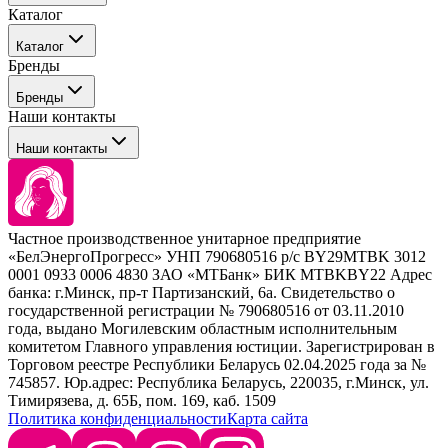
Каталог
События
Каталог
Покупателю
Бренды
Профессиональные средства для окрашивания волос
Бренды
Сервисные средства
Наши контакты
Уход
Tefia
Стайлинг
Наши контакты
Concept
Брови и ресницы
Kezy
Барберинг
Barex
Наборы
Sim Sensitive
Расходные материалы
+ 375 44 7233514
Kebren
Частное производственное унитарное предприятие
Selective Professional
«БелЭнергоПрогресс» УНП 790680516 р/с BY29MTBK 3012
+ 375 29 1649505
White Line
0001 0933 0006 4830 ЗАО «МТБанк» БИК MTBKBY22 Адрес
банка: г.Минск, пр-т Партизанский, 6а. Свидетельство о
info@krasabel.by
государственной регистрации № 790680516 от 03.11.2010
года, выдано Могилевским областным исполнительным
комитетом Главного управления юстиции. Зарегистрирован в
Офис: г. Минск, ул. Тимирязева 65Б, офис 1509
Торговом реестре Республики Беларусь 02.04.2025 года за №
745857. Юр.адрес: Республика Беларусь, 220035, г.Минск, ул.
Склад: г. Минск, ул. Домбровская, 15
Тимирязева, д. 65Б, пом. 169, каб. 1509
Политика конфиденциальности
Карта сайта
Время работы: пн–чт 9:00–17:30, пт 9:00–17:00