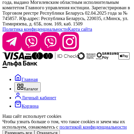
года, выдано Могилевским областным исполнительным
комитетом Главного управления юстиции. Зарегистрирован в
Офис: г. Минск, ул. Тимирязева 65Б, офис 1509
Торговом реестре Республики Беларусь 02.04.2025 года за №
745857. Юр.адрес: Республика Беларусь, 220035, г.Минск, ул.
Склад: г. Минск, ул. Домбровская, 15
Тимирязева, д. 65Б, пом. 169, каб. 1509
Политика конфиденциальности
Карта сайта
Время работы: пн–чт 9:00–17:30, пт 9:00–17:00
Главная
Каталог
Личный кабинет
Корзина
Наш сайт использует cookies
Чтобы узнать больше о том, что такое cookies и зачем мы их
используем, ознакомьтесь с
политикой конфиденциальности
Разрешить все
Отказаться