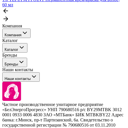
60 мл
Компания
Компания
Каталог
События
Каталог
Покупателю
Бренды
Профессиональные средства для окрашивания волос
Бренды
Сервисные средства
Наши контакты
Уход
Tefia
Стайлинг
Наши контакты
Concept
Брови и ресницы
Kezy
Барберинг
Barex
Наборы
Sim Sensitive
Расходные материалы
+ 375 44 7233514
Kebren
Частное производственное унитарное предприятие
Selective Professional
«БелЭнергоПрогресс» УНП 790680516 р/с BY29MTBK 3012
+ 375 29 1649505
White Line
0001 0933 0006 4830 ЗАО «МТБанк» БИК MTBKBY22 Адрес
банка: г.Минск, пр-т Партизанский, 6а. Свидетельство о
info@krasabel.by
государственной регистрации № 790680516 от 03.11.2010