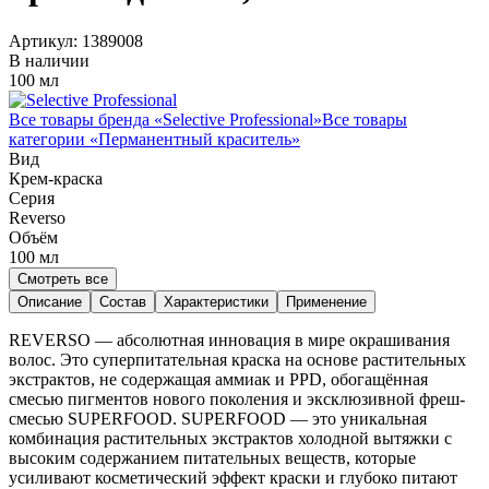
Артикул:
1389008
В наличии
100 мл
Все товары бренда «
Selective Professional
»
Все товары
категории «
Перманентный краситель
»
Вид
Крем-краска
Серия
Reverso
Объём
100
мл
Смотреть все
Описание
Состав
Характеристики
Применение
REVERSO — абсолютная инновация в мире окрашивания
волос. Это суперпитательная краска на основе растительных
экстрактов, не содержащая аммиак и PPD, обогащённая
смесью пигментов нового поколения и эксклюзивной фреш-
смесью SUPERFOOD. SUPERFOOD — это уникальная
комбинация растительных экстрактов холодной вытяжки с
высоким содержанием питательных веществ, которые
усиливают косметический эффект краски и глубоко питают