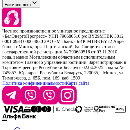
Tefia
Стайлинг
Наши контакты
Concept
Брови и ресницы
Kezy
Барберинг
Barex
Наборы
Sim Sensitive
Расходные материалы
+ 375 44 7233514
Kebren
Частное производственное унитарное предприятие
Selective Professional
«БелЭнергоПрогресс» УНП 790680516 р/с BY29MTBK 3012
+ 375 29 1649505
White Line
0001 0933 0006 4830 ЗАО «МТБанк» БИК MTBKBY22 Адрес
банка: г.Минск, пр-т Партизанский, 6а. Свидетельство о
info@krasabel.by
государственной регистрации № 790680516 от 03.11.2010
года, выдано Могилевским областным исполнительным
комитетом Главного управления юстиции. Зарегистрирован в
Офис: г. Минск, ул. Тимирязева 65Б, офис 1509
Торговом реестре Республики Беларусь 02.04.2025 года за №
745857. Юр.адрес: Республика Беларусь, 220035, г.Минск, ул.
Склад: г. Минск, ул. Домбровская, 15
Тимирязева, д. 65Б, пом. 169, каб. 1509
Политика конфиденциальности
Карта сайта
Время работы: пн–чт 9:00–17:30, пт 9:00–17:00