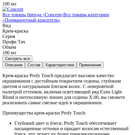
100 мл
Все товары бренда «
Concept
»
Все товары категории
«
Перманентный краситель
»
Вид
Крем-краска
Серия
Профи Тач
Объём
100
мл
Смотреть все
Описание
Состав
Характеристики
Применение
Крем-краска Profy Touch предлагает высокое качество
окрашивания с достойным покрытием седины, глубоким
цветом и натуральным блеском волос. С невероятной
палитрой оттенков, включая осветляющий ряд Extra Light
Blond и интенсивную линию для седины Х.00, вы сможете
реализовать самые смелые идеи в окрашивании.
Преимущества крем-краски Profy Touch:
Глубокий цвет и блеск: Profy Touch обеспечивает
насыщенные оттенки и придает волосам естественный
блеск, что делает их более привлекательными.