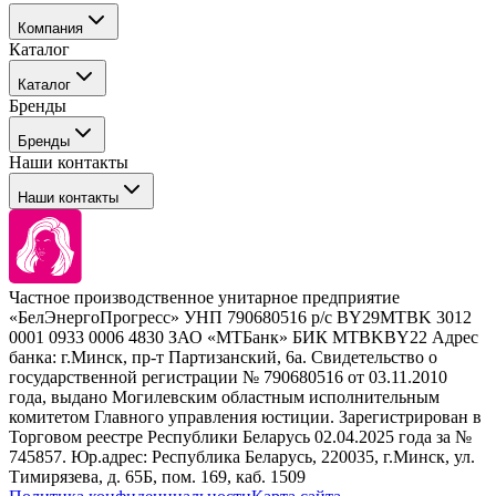
Компания
Каталог
События
Каталог
Покупателю
Бренды
Профессиональные средства для окрашивания волос
Бренды
Сервисные средства
Наши контакты
Уход
Tefia
Стайлинг
Наши контакты
Concept
Брови и ресницы
Kezy
Барберинг
Barex
Наборы
Sim Sensitive
Расходные материалы
+ 375 44 7233514
Kebren
Частное производственное унитарное предприятие
Selective Professional
«БелЭнергоПрогресс» УНП 790680516 р/с BY29MTBK 3012
+ 375 29 1649505
White Line
0001 0933 0006 4830 ЗАО «МТБанк» БИК MTBKBY22 Адрес
банка: г.Минск, пр-т Партизанский, 6а. Свидетельство о
info@krasabel.by
государственной регистрации № 790680516 от 03.11.2010
года, выдано Могилевским областным исполнительным
комитетом Главного управления юстиции. Зарегистрирован в
Офис: г. Минск, ул. Тимирязева 65Б, офис 1509
Торговом реестре Республики Беларусь 02.04.2025 года за №
745857. Юр.адрес: Республика Беларусь, 220035, г.Минск, ул.
Склад: г. Минск, ул. Домбровская, 15
Тимирязева, д. 65Б, пом. 169, каб. 1509