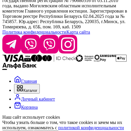
государственной регистрации № 790680516 от 03.11.2010
года, выдано Могилевским областным исполнительным
комитетом Главного управления юстиции. Зарегистрирован в
Офис: г. Минск, ул. Тимирязева 65Б, офис 1509
Торговом реестре Республики Беларусь 02.04.2025 года за №
745857. Юр.адрес: Республика Беларусь, 220035, г.Минск, ул.
Склад: г. Минск, ул. Домбровская, 15
Тимирязева, д. 65Б, пом. 169, каб. 1509
Политика конфиденциальности
Карта сайта
Время работы: пн–чт 9:00–17:30, пт 9:00–17:00
Главная
Каталог
Личный кабинет
Корзина
Наш сайт использует cookies
Чтобы узнать больше о том, что такое cookies и зачем мы их
используем, ознакомьтесь с
политикой конфиденциальности