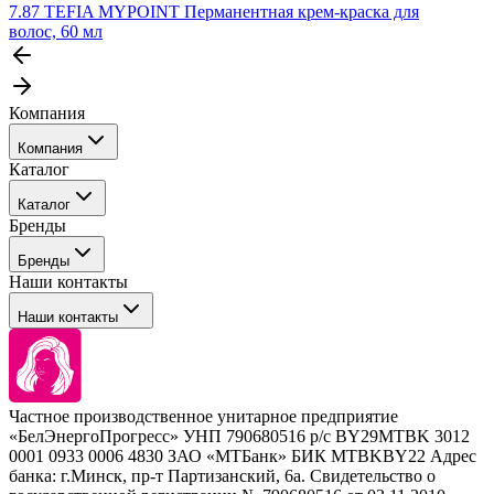
7.87 TEFIA MYPOINT Перманентная крем-краска для
волос, 60 мл
Компания
Компания
Каталог
События
Каталог
Покупателю
Бренды
Профессиональные средства для окрашивания волос
Бренды
Сервисные средства
Наши контакты
Уход
Tefia
Стайлинг
Наши контакты
Concept
Брови и ресницы
Kezy
Барберинг
Barex
Наборы
Sim Sensitive
Расходные материалы
+ 375 44 7233514
Kebren
Частное производственное унитарное предприятие
Selective Professional
«БелЭнергоПрогресс» УНП 790680516 р/с BY29MTBK 3012
+ 375 29 1649505
White Line
0001 0933 0006 4830 ЗАО «МТБанк» БИК MTBKBY22 Адрес
банка: г.Минск, пр-т Партизанский, 6а. Свидетельство о
info@krasabel.by