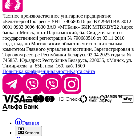
Наборы
Sim Sensitive
Расходные материалы
+ 375 44 7233514
Kebren
Частное производственное унитарное предприятие
Selective Professional
«БелЭнергоПрогресс» УНП 790680516 р/с BY29MTBK 3012
+ 375 29 1649505
White Line
0001 0933 0006 4830 ЗАО «МТБанк» БИК MTBKBY22 Адрес
банка: г.Минск, пр-т Партизанский, 6а. Свидетельство о
info@krasabel.by
государственной регистрации № 790680516 от 03.11.2010
года, выдано Могилевским областным исполнительным
комитетом Главного управления юстиции. Зарегистрирован в
Офис: г. Минск, ул. Тимирязева 65Б, офис 1509
Торговом реестре Республики Беларусь 02.04.2025 года за №
745857. Юр.адрес: Республика Беларусь, 220035, г.Минск, ул.
Склад: г. Минск, ул. Домбровская, 15
Тимирязева, д. 65Б, пом. 169, каб. 1509
Политика конфиденциальности
Карта сайта
Время работы: пн–чт 9:00–17:30, пт 9:00–17:00
Главная
Каталог