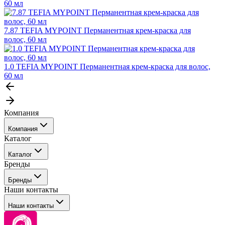
60 мл
7.87 TEFIA MYPOINT Перманентная крем-краска для
волос, 60 мл
1.0 TEFIA MYPOINT Перманентная крем-краска для волос,
60 мл
Компания
Компания
Каталог
События
Каталог
Покупателю
Бренды
Профессиональные средства для окрашивания волос
Бренды
Сервисные средства
Наши контакты
Уход
Tefia
Стайлинг
Наши контакты
Concept
Брови и ресницы
Kezy
Барберинг
Barex