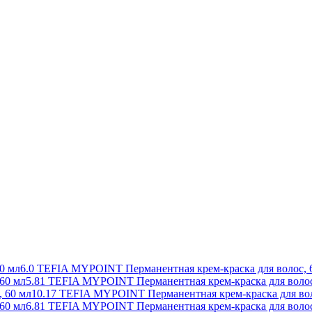
6.0 TEFIA MYPOINT Перманентная крем-краска для волос, 
5.81 TEFIA MYPOINT Перманентная крем-краска для волос
10.17 TEFIA MYPOINT Перманентная крем-краска для вол
6.81 TEFIA MYPOINT Перманентная крем-краска для волос