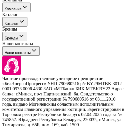
Компания
Каталог
События
Каталог
Покупателю
Бренды
Профессиональные средства для окрашивания волос
Бренды
Сервисные средства
Наши контакты
Уход
Tefia
Стайлинг
Наши контакты
Concept
Брови и ресницы
Kezy
Барберинг
Barex
Наборы
Sim Sensitive
Расходные материалы
+ 375 44 7233514
Kebren
Частное производственное унитарное предприятие
Selective Professional
«БелЭнергоПрогресс» УНП 790680516 р/с BY29MTBK 3012
+ 375 29 1649505
White Line
0001 0933 0006 4830 ЗАО «МТБанк» БИК MTBKBY22 Адрес
банка: г.Минск, пр-т Партизанский, 6а. Свидетельство о
info@krasabel.by
государственной регистрации № 790680516 от 03.11.2010
года, выдано Могилевским областным исполнительным
комитетом Главного управления юстиции. Зарегистрирован в
Офис: г. Минск, ул. Тимирязева 65Б, офис 1509
Торговом реестре Республики Беларусь 02.04.2025 года за №
745857. Юр.адрес: Республика Беларусь, 220035, г.Минск, ул.
Склад: г. Минск, ул. Домбровская, 15
Тимирязева, д. 65Б, пом. 169, каб. 1509