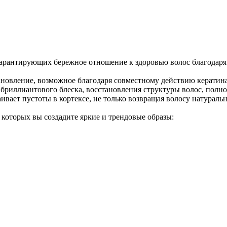
й, гарантирующих бережное отношение к здоровью волос благода
тановление, возможное благодаря совместному действию кератина 
а, бриллиантового блеска, восстановления структуры волос, по
траивает пустоты в кортексе, не только возвращая волосу натурал
которых вы создадите яркие и трендовые образы: