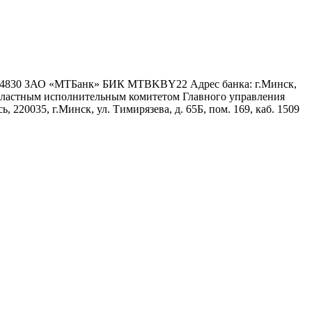
6 4830 ЗАО «МТБанк» БИК MTBKBY22 Адрес банка: г.Минск,
 областным исполнительным комитетом Главного управления
 220035, г.Минск, ул. Тимирязева, д. 65Б, пом. 169, каб. 1509