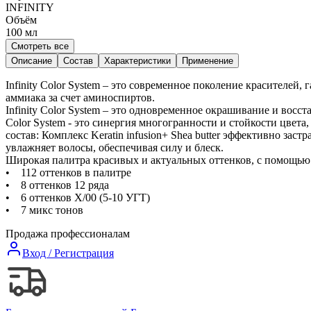
INFINITY
Объём
100
мл
Смотреть все
Описание
Состав
Характеристики
Применение
Infinity Color System – это современное поколение красителе
аммиака за счет аминоспиртов.
Infinity Color System – это одновременное окрашивание и восс
Color System - это синергия многогранности и стойкости цвет
состав: Комплекс Keratin infusion+ Sheа butter эффективно зас
увлажняет волосы, обеспечивая силу и блеск.
Широкая палитра красивых и актуальных оттенков, с помощью 
• 112 оттенков в палитре
• 8 оттенков 12 ряда
• 6 оттенков Х/00 (5-10 УГТ)
• 7 микс тонов
Продажа профессионалам
Вход / Регистрация