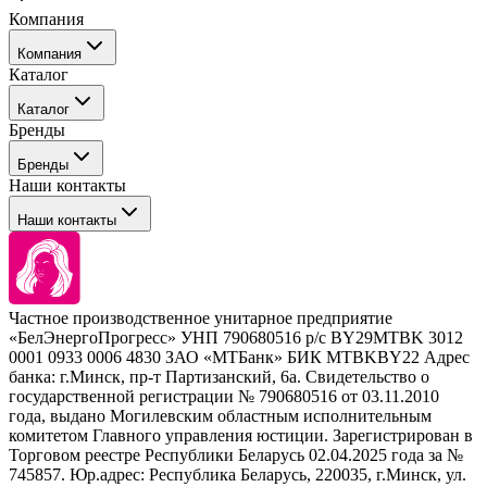
Компания
Компания
Каталог
События
Каталог
Покупателю
Бренды
Профессиональные средства для окрашивания волос
Бренды
Сервисные средства
Наши контакты
Уход
Tefia
Стайлинг
Наши контакты
Concept
Брови и ресницы
Kezy
Барберинг
Barex
Наборы
Sim Sensitive
Расходные материалы
+ 375 44 7233514
Kebren
Частное производственное унитарное предприятие
Selective Professional
«БелЭнергоПрогресс» УНП 790680516 р/с BY29MTBK 3012
+ 375 29 1649505
White Line
0001 0933 0006 4830 ЗАО «МТБанк» БИК MTBKBY22 Адрес
банка: г.Минск, пр-т Партизанский, 6а. Свидетельство о
info@krasabel.by
государственной регистрации № 790680516 от 03.11.2010
года, выдано Могилевским областным исполнительным
комитетом Главного управления юстиции. Зарегистрирован в
Офис: г. Минск, ул. Тимирязева 65Б, офис 1509
Торговом реестре Республики Беларусь 02.04.2025 года за №
745857. Юр.адрес: Республика Беларусь, 220035, г.Минск, ул.