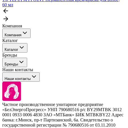
60 мл
Компания
Компания
Каталог
События
Каталог
Покупателю
Бренды
Профессиональные средства для окрашивания волос
Бренды
Сервисные средства
Наши контакты
Уход
Tefia
Стайлинг
Наши контакты
Concept
Брови и ресницы
Kezy
Барберинг
Barex
Наборы
Sim Sensitive
Расходные материалы
+ 375 44 7233514
Kebren
Частное производственное унитарное предприятие
Selective Professional
«БелЭнергоПрогресс» УНП 790680516 р/с BY29MTBK 3012
+ 375 29 1649505
White Line
0001 0933 0006 4830 ЗАО «МТБанк» БИК MTBKBY22 Адрес
банка: г.Минск, пр-т Партизанский, 6а. Свидетельство о
info@krasabel.by
государственной регистрации № 790680516 от 03.11.2010