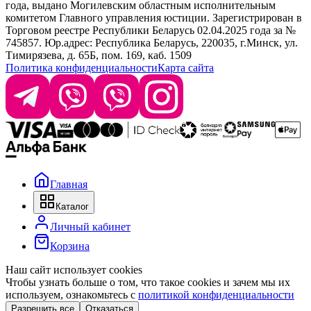
года, выдано Могилевским областным исполнительным
комитетом Главного управления юстиции. Зарегистрирован в
Офис: г. Минск, ул. Тимирязева 65Б, офис 1509
Торговом реестре Республики Беларусь 02.04.2025 года за №
745857. Юр.адрес: Республика Беларусь, 220035, г.Минск, ул.
Склад: г. Минск, ул. Домбровская, 15
Тимирязева, д. 65Б, пом. 169, каб. 1509
Политика конфиденциальности
Карта сайта
Время работы: пн–чт 9:00–17:30, пт 9:00–17:00
Главная
Каталог
Личный кабинет
Корзина
Наш сайт использует cookies
Чтобы узнать больше о том, что такое cookies и зачем мы их
используем, ознакомьтесь с
политикой конфиденциальности
Разрешить все
Отказаться