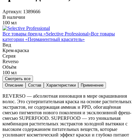
Артикул:
1389666
В наличии
100 мл
Все товары бренда «
Selective Professional
»
Все товары
категории «
Перманентный краситель
»
Вид
Крем-краска
Серия
Reverso
Объём
100
мл
Смотреть все
Описание
Состав
Характеристики
Применение
REVERSO — абсолютная инновация в мире окрашивания
волос. Это суперпитательная краска на основе растительных
экстрактов, не содержащая аммиак и PPD, обогащённая
смесью пигментов нового поколения и эксклюзивной фреш-
смесью SUPERFOOD. SUPERFOOD — это уникальная
комбинация растительных экстрактов холодной вытяжки с
высоким содержанием питательных веществ, которые
усиливают косметический эффект краски и глубоко питают