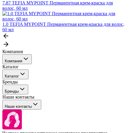
7.87 TEFIA MYPOINT Перманентная крем-краска для
волос, 60 мл
1.0 TEFIA MYPOINT Перманентная крем-краска для волос,
60 мл
Компания
Компания
Каталог
События
Каталог
Покупателю
Бренды
Профессиональные средства для окрашивания волос
Бренды
Сервисные средства
Наши контакты
Уход
Tefia
Стайлинг
Наши контакты
Concept
Брови и ресницы
Kezy
Барберинг
Barex
Наборы
Sim Sensitive
Расходные материалы
+ 375 44 7233514
Kebren