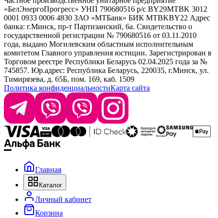
Частное производственное унитарное предприятие
Selective Professional
«БелЭнергоПрогресс» УНП 790680516 р/с BY29MTBK 3012
+ 375 29 1649505
White Line
0001 0933 0006 4830 ЗАО «МТБанк» БИК MTBKBY22 Адрес
банка: г.Минск, пр-т Партизанский, 6а. Свидетельство о
info@krasabel.by
государственной регистрации № 790680516 от 03.11.2010
года, выдано Могилевским областным исполнительным
комитетом Главного управления юстиции. Зарегистрирован в
Офис: г. Минск, ул. Тимирязева 65Б, офис 1509
Торговом реестре Республики Беларусь 02.04.2025 года за №
745857. Юр.адрес: Республика Беларусь, 220035, г.Минск, ул.
Склад: г. Минск, ул. Домбровская, 15
Тимирязева, д. 65Б, пом. 169, каб. 1509
Политика конфиденциальности
Карта сайта
Время работы: пн–чт 9:00–17:30, пт 9:00–17:00
Главная
Каталог
Личный кабинет
Корзина